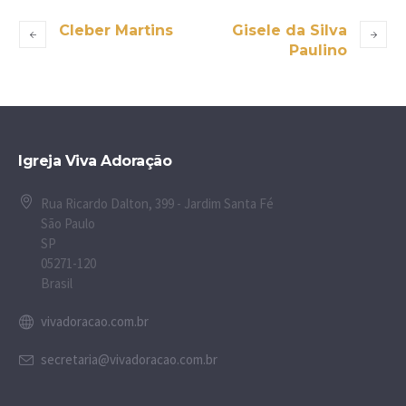
Cleber Martins
Gisele da Silva
Paulino
Igreja Viva Adoração
Rua Ricardo Dalton, 399 - Jardim Santa Fé
São Paulo
SP
05271-120
Brasil
vivadoracao.com.br
secretaria@vivadoracao.com.br