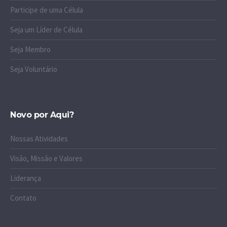
Participe de uma Célula
Seja um Líder de Célula
Seja Membro
Seja Voluntário
Novo por Aqui?
Nossas Atividades
Visão, Missão e Valores
Liderança
Contato