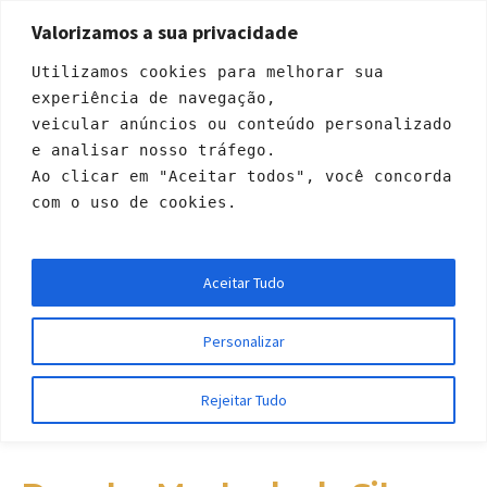
Valorizamos a sua privacidade
Utilizamos cookies para melhorar sua 
experiência de navegação, 
veicular anúncios ou conteúdo personalizado 
e analisar nosso tráfego. 
Ao clicar em "Aceitar todos", você concorda 
com o uso de cookies.
Douglas Machado d
Aceitar Tudo
a Silva
Personalizar
Início
»
Profiles
»
Douglas Machado da Silva
Rejeitar Tudo