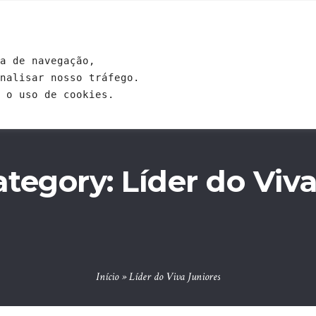
GENDA
EVENTOS
ESCOLAS
ESTUDOS
CONTRIB
a de navegação, 
analisar nosso tráfego. 
 o uso de cookies.
ategory:
Líder do Viv
Início
»
Líder do Viva Juniores