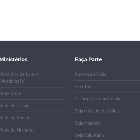
Ministérios
Faça Parte
Ministério de Louvor
Conheça a Visão
(Vivadoração)
Eventos
Rede Grow
Participe de uma Célula
Rede de Casais
Seja um Líder de Célula
Rede de Homens
Seja Membro
Rede de Mulheres
Seja Voluntário