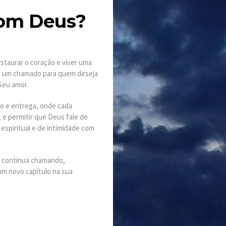
com Deus?
estaurar o coração e viver uma
 é um chamado para quem deseja
Seu amor.
o e entrega, onde cada
, e permitir que Deus fale de
spiritual e de intimidade com
s continua chamando,
m novo capítulo na sua