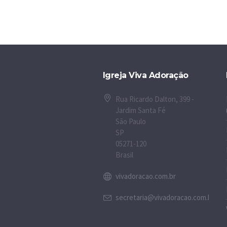
Igreja Viva Adoração
Rua Ricardo Dalton, 399 -
Jardim Santa Fé
São Paulo
SP
05271-120
Brasil
vivadoracao.com.br
secretaria@vivadoracao.com.br