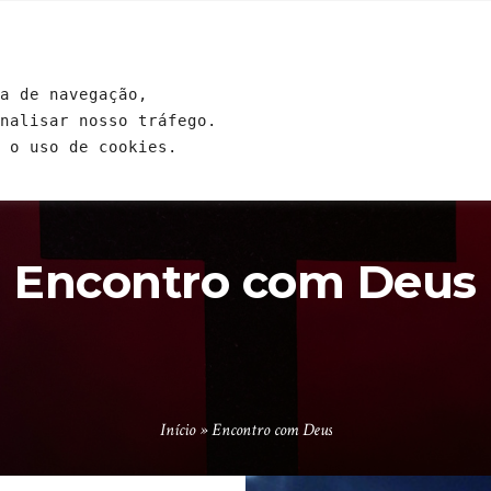
GENDA
EVENTOS
ESCOLAS
ESTUDOS
CONTRIB
a de navegação, 
analisar nosso tráfego. 
 o uso de cookies.
Encontro com Deus
Início
»
Encontro com Deus