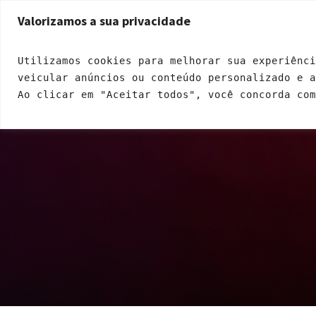
Endereço: Rua Ricardo Dalton, 399 - Jardim Santa Fé | CEP: 05271-120
Valorizamos a sua privacidade
INÍCIO
QUEM SOMOS
A
Utilizamos cookies para melhorar sua experiênci
veicular anúncios ou conteúdo personalizado e 
Ao clicar em "Aceitar todos", você concorda com