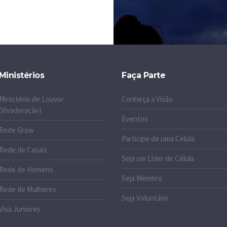
Ministérios
Faça Parte
Ministério de Louvor
Conheça a Visão
(Vivadoração)
Eventos
Rede Grow
Participe de uma Célula
Rede de Casais
Seja um Líder de Célula
Rede de Homens
Seja Membro
Rede de Mulheres
Seja Voluntário
Viva Juniores