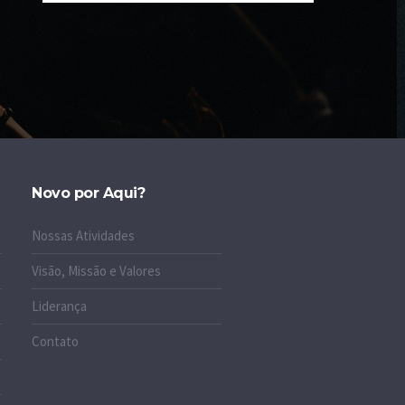
Novo por Aqui?
Nossas Atividades
Visão, Missão e Valores
Liderança
Contato