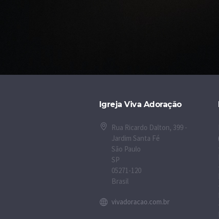
Igreja Viva Adoração
Rua Ricardo Dalton, 399 -
Jardim Santa Fé
São Paulo
SP
05271-120
Brasil
vivadoracao.com.br