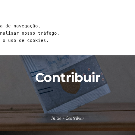
GENDA
EVENTOS
ESCOLAS
ESTUDOS
CONTRIB
a de navegação, 
analisar nosso tráfego. 
 o uso de cookies.
Contribuir
Início
»
Contribuir