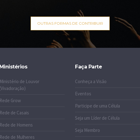
OUTRAS FORMAS DE CONTRIBUIR
Ministérios
Faça Parte
Ministério de Louvor
Conheça a Visão
(Vivadoração)
Eventos
Rede Grow
Participe de uma Célula
Rede de Casais
Seja um Líder de Célula
Rede de Homens
Seja Membro
Rede de Mulheres