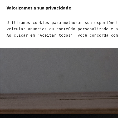
Endereço: Rua Ricardo Dalton, 399 - Jardim Santa Fé | CEP: 05271-120
Valorizamos a sua privacidade
INÍCIO
QUEM SOMOS
A
Utilizamos cookies para melhorar sua experiênci
veicular anúncios ou conteúdo personalizado e 
Ao clicar em "Aceitar todos", você concorda com