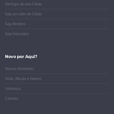
Participe de uma Célula
Seja um Líder de Célula
Seja Membro
Seja Voluntário
Novo por Aqui?
Nossas Atividades
Visão, Missão e Valores
Liderança
Contato