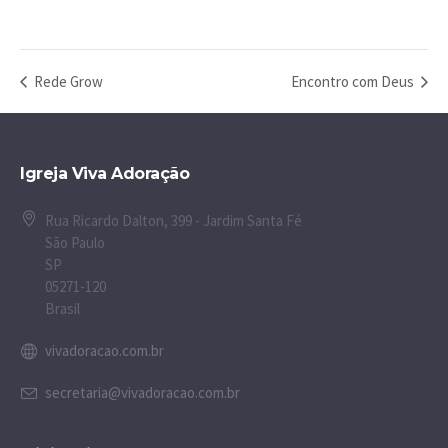
Rede Grow
Encontro com Deus
Igreja Viva Adoração
Rua Ricardo Dalton, 399 - Jardim Santa Fé
São Paulo
SP
05271-120
Brasil
vivadoracao.com.br
secretaria@vivadoracao.com.br