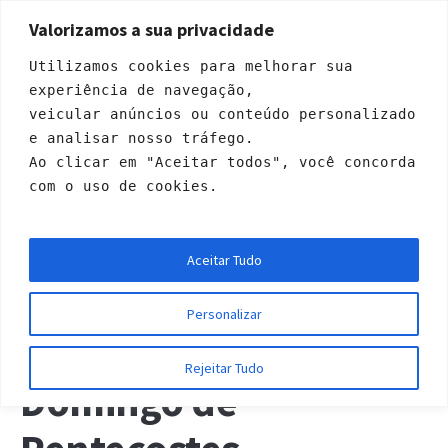
Valorizamos a sua privacidade
Utilizamos cookies para melhorar sua 
experiência de navegação, 
veicular anúncios ou conteúdo personalizado 
e analisar nosso tráfego. 
Ao clicar em "Aceitar todos", você concorda 
com o uso de cookies.
« Todos Eventos
Aceitar Tudo
Este evento já passou.
Personalizar
Culto da Família –
Rejeitar Tudo
Domingo de