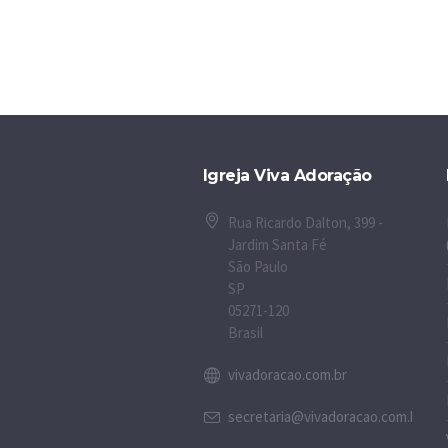
Igreja Viva Adoração
Rua Ricardo Dalton, 399 -
Jardim Santa Fé
São Paulo
SP
05271-120
Brasil
vivadoracao.com.br
secretaria@vivadoracao.com.br