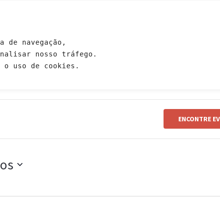
GENDA
EVENTOS
ESCOLAS
ESTUDOS
CONTRIB
a de navegação, 
analisar nosso tráfego. 
 o uso de cookies.
ENCONTRE E
os