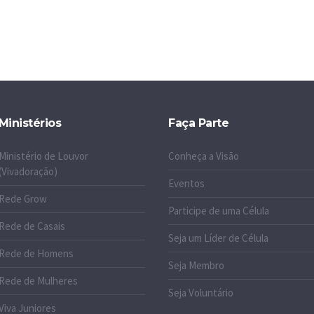
Ministérios
Faça Parte
Ministério de Louvor
Conheça a Visão
(Vivadoração)
Eventos
Rede Grow
Participe de uma Célula
Rede de Casais
Seja um Líder de Célula
Rede de Homens
Seja Membro
Rede de Mulheres
Seja Voluntário
Viva Juniores