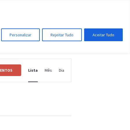
UIR
FAÇA PARTE
CONTATO
Personalizar
Rejeitar Tudo
Aceitar Tudo
Navegação
do
VENTOS
Lista
Mês
Dia
visual
Evento