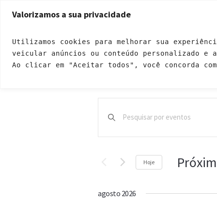
Endereço: Rua Ricardo Dalton, 399 - Jardim Santa Fé | CEP: 05271-120
Valorizamos a sua privacidade
INÍCIO
QUEM SOMOS
A
Utilizamos cookies para melhorar sua experiênci
veicular anúncios ou conteúdo personalizado e 
Ao clicar em "Aceitar todos", você concorda com
Pesquisa
Digite
a
e
palavra-
navegação
chave.
Pesquisa
de
Próxim
Eventos
Hoje
visuais
pela
Selecione
palavra-
a
de
agosto 2026
chave.
data.
Eventos