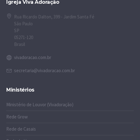
Igreja Viva Adoração
Rua Ricardo Dalton, 399 - Jardim Santa Fé
São Paulo
SP
05271-120
Brasil
vivadoracao.com.br
secretaria@vivadoracao.com.br
Ministérios
Ministério de Louvor (Vivadoração)
Rede Grow
Rede de Casais