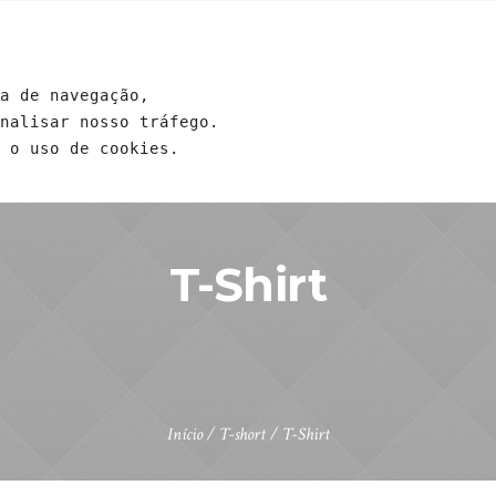
GENDA
EVENTOS
ESCOLAS
ESTUDOS
CONTRIB
a de navegação, 
analisar nosso tráfego. 
 o uso de cookies.
T-Shirt
Início
/
T-short
/ T-Shirt