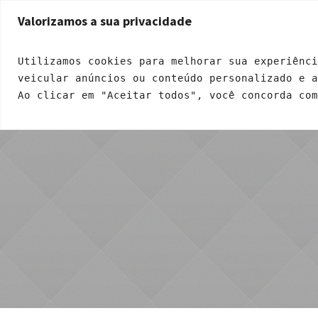
Endereço: Rua Ricardo Dalton, 399 - Jardim Santa Fé | CEP: 05271-120
Valorizamos a sua privacidade
INÍCIO
QUEM SOMOS
A
Utilizamos cookies para melhorar sua experiênci
veicular anúncios ou conteúdo personalizado e 
Ao clicar em "Aceitar todos", você concorda com