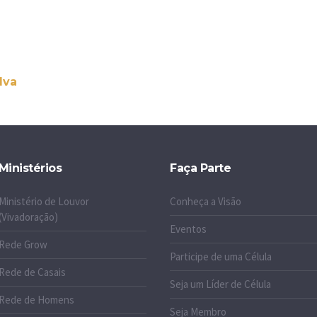
lva
Ministérios
Faça Parte
Ministério de Louvor
Conheça a Visão
(Vivadoração)
Eventos
Rede Grow
Participe de uma Célula
Rede de Casais
Seja um Líder de Célula
Rede de Homens
Seja Membro