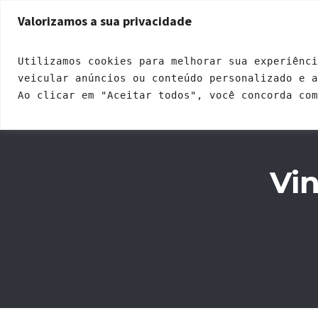
Endereço: Rua Ricardo Dalton, 399 - Jardim Santa Fé | CEP: 05271-120
Valorizamos a sua privacidade
INÍCIO
QUEM SOMOS
A
Utilizamos cookies para melhorar sua experiênci
veicular anúncios ou conteúdo personalizado e 
Ao clicar em "Aceitar todos", você concorda com
Vin