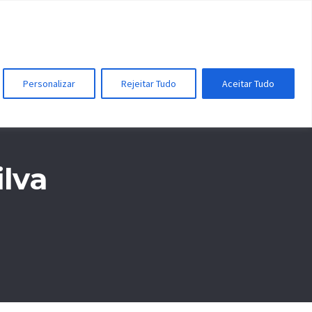
UIR
FAÇA PARTE
CONTATO
Personalizar
Rejeitar Tudo
Aceitar Tudo
ilva