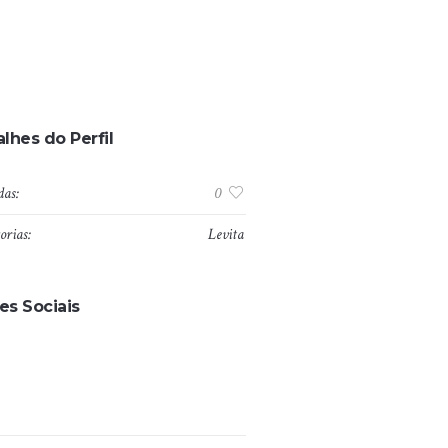
lhes do Perfil
das:
0
orias:
Levita
es Sociais