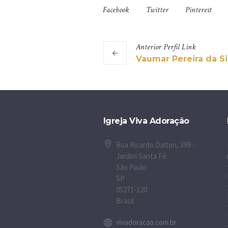
Facebook
Twitter
Pinterest
Anterior
Perfil
Link
Vaumar Pereira da Si
Igreja Viva Adoração
Rua Ricardo Dalton, 399 -
Jardim Santa Fé
São Paulo
SP
05271-120
Brasil
vivadoracao.com.br