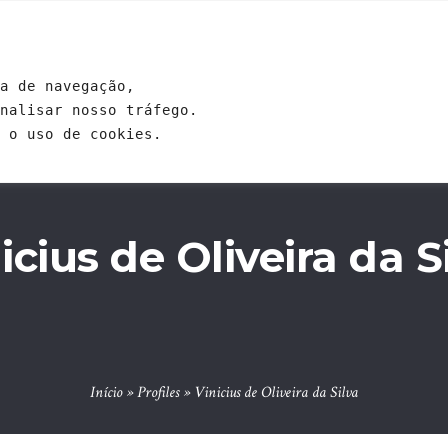
GENDA
EVENTOS
ESCOLAS
ESTUDOS
CONTRIB
a de navegação, 
analisar nosso tráfego. 
 o uso de cookies.
icius de Oliveira da S
Início
»
Profiles
»
Vinicius de Oliveira da Silva