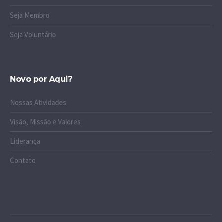
Seja Membro
Seja Voluntário
Novo por Aqui?
Nossas Atividades
Visão, Missão e Valores
Liderança
Contato