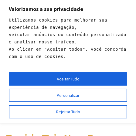
Valorizamos a sua privacidade
Utilizamos cookies para melhorar sua 
experiência de navegação, 
veicular anúncios ou conteúdo personalizado 
e analisar nosso tráfego. 
Ao clicar em "Aceitar todos", você concorda 
com o uso de cookies.
Tarcisio Elair Alves R
Aceitar Tudo
amos
Personalizar
Início
»
Profiles
»
Tarcisio Elair Alves Ramos
Rejeitar Tudo