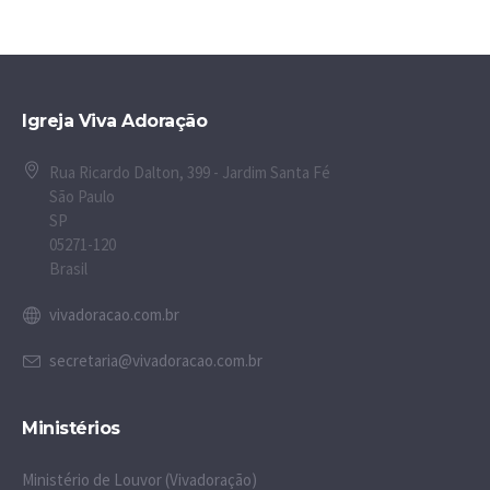
Igreja Viva Adoração
Rua Ricardo Dalton, 399 - Jardim Santa Fé
São Paulo
SP
05271-120
Brasil
vivadoracao.com.br
secretaria@vivadoracao.com.br
Ministérios
Ministério de Louvor (Vivadoração)