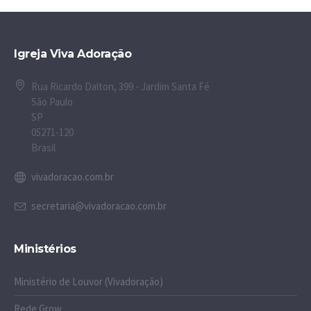
Igreja Viva Adoração
Rua Ricardo Dalton, 399 - Jardim Santa Fé
São Paulo
SP
05271-120
Brasil
vivadoracao.com.br
secretaria@vivadoracao.com.br
Ministérios
Ministério de Louvor (Vivadoração)
Rede Grow