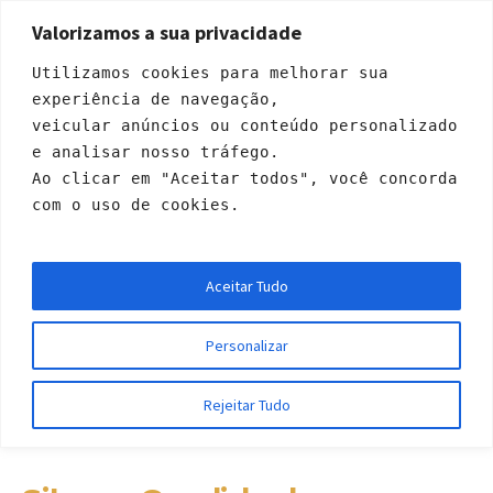
Valorizamos a sua privacidade
Utilizamos cookies para melhorar sua 
experiência de navegação, 
veicular anúncios ou conteúdo personalizado 
e analisar nosso tráfego. 
Ao clicar em "Aceitar todos", você concorda 
com o uso de cookies.
Silvana Candido da
Aceitar Tudo
Conceição
Personalizar
Início
»
Profiles
»
Silvana Candido da Conceição
Rejeitar Tudo