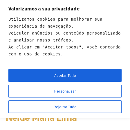
Valorizamos a sua privacidade
Utilizamos cookies para melhorar sua 
experiência de navegação, 
veicular anúncios ou conteúdo personalizado 
e analisar nosso tráfego. 
Ao clicar em "Aceitar todos", você concorda 
com o uso de cookies.
Neide Maria Lima
Aceitar Tudo
Início
»
Profiles
»
Neide Maria Lima
Personalizar
Rejeitar Tudo
Neide Maria Lima