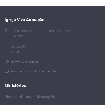
Igreja Viva Adoração
Rua Ricardo Dalton, 399 - Jardim Santa Fé
São Paulo
SP
05271-120
Brasil
vivadoracao.com.br
secretaria@vivadoracao.com.br
Ministérios
Ministério de Louvor (Vivadoração)