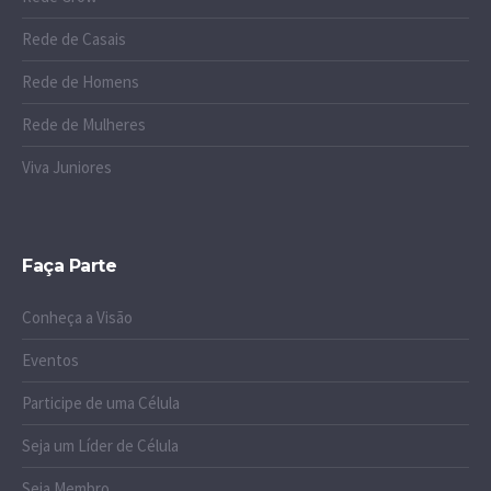
Rede de Casais
Rede de Homens
Rede de Mulheres
Viva Juniores
Faça Parte
Conheça a Visão
Eventos
Participe de uma Célula
Seja um Líder de Célula
Seja Membro