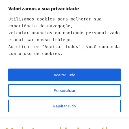
Valorizamos a sua privacidade
Utilizamos cookies para melhorar sua 
experiência de navegação, 
veicular anúncios ou conteúdo personalizado 
e analisar nosso tráfego. 
Ao clicar em "Aceitar todos", você concorda 
com o uso de cookies.
Maria Aparecida de
Aceitar Tudo
Araújo Souza
Personalizar
Início
»
Profiles
»
Maria Aparecida de Araújo Souza
Rejeitar Tudo