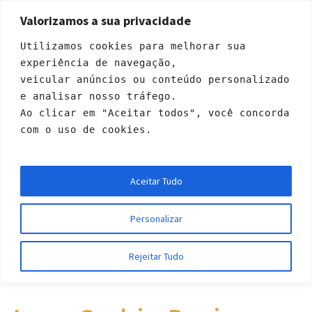
Valorizamos a sua privacidade
Utilizamos cookies para melhorar sua 
experiência de navegação, 
veicular anúncios ou conteúdo personalizado 
e analisar nosso tráfego. 
Ao clicar em "Aceitar todos", você concorda 
com o uso de cookies.
Luana Cordeiro Pere
Aceitar Tudo
ira
Personalizar
Início
»
Profiles
»
Luana Cordeiro Pereira
Rejeitar Tudo