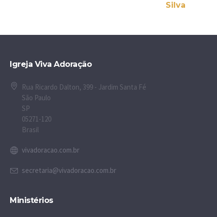
Silva
Igreja Viva Adoração
Rua Ricardo Dalton, 399 - Jardim Santa Fé
São Paulo
SP
05271-120
Brasil
vivadoracao.com.br
secretaria@vivadoracao.com.br
Ministérios