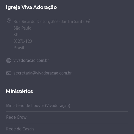
Igreja Viva Adoração
Rua Ricardo Dalton, 399 - Jardim Santa Fé
São Paulo
SP
05271-120
Brasil
vivadoracao.com.br
secretaria@vivadoracao.com.br
Ministérios
Ministério de Louvor (Vivadoração)
Rede Grow
Rede de Casais