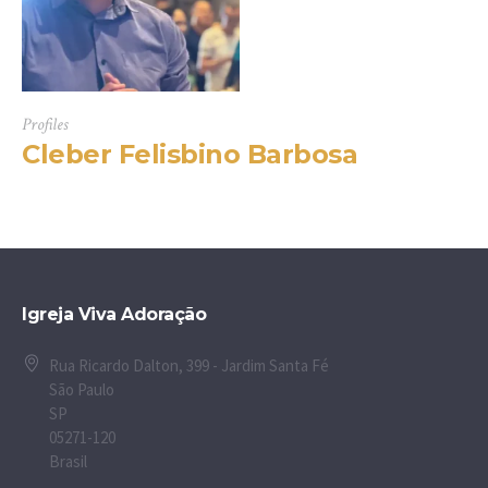
Profiles
Cleber Felisbino Barbosa
Igreja Viva Adoração
Rua Ricardo Dalton, 399 - Jardim Santa Fé
São Paulo
SP
05271-120
Brasil