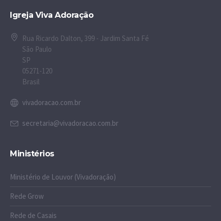
Igreja Viva Adoração
Rua Ricardo Dalton, 399 - Jardim Santa Fé
São Paulo
SP
05271-120
Brasil
vivadoracao.com.br
secretaria@vivadoracao.com.br
Ministérios
Ministério de Louvor (Vivadoração)
Rede Grow
Rede de Casais