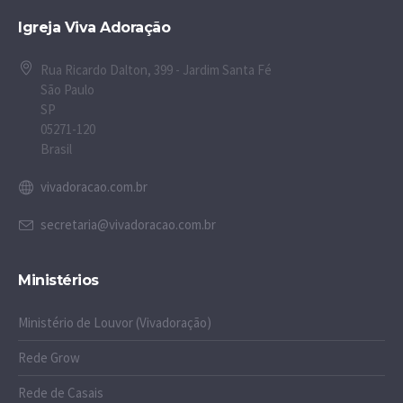
Igreja Viva Adoração
Rua Ricardo Dalton, 399 - Jardim Santa Fé
São Paulo
SP
05271-120
Brasil
vivadoracao.com.br
secretaria@vivadoracao.com.br
Ministérios
Ministério de Louvor (Vivadoração)
Rede Grow
Rede de Casais